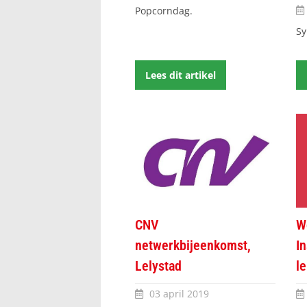
Popcorndag.
S
Lees dit artikel
CNV
W
netwerkbijeenkomst,
In
Lelystad
l
03 april 2019