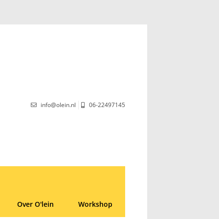
info@olein.nl
06-22497145
Over O'lein
Workshop