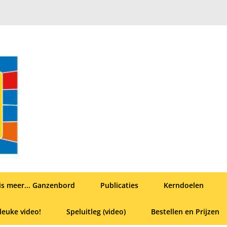
is meer... Ganzenbord
Publicaties
Kerndoelen
leuke video!
Speluitleg (video)
Bestellen en Prijzen