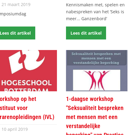
21 maart 2019
Kennismaken met, spelen en
nabespreken van het ‘Seks is
ymposiumdag
meer... Ganzenbord’
Lees dit artikel
Lees dit artikel
orkshop op het
1-daagse workshop
stituut voor
"Seksualiteit bespreken
erarenopleidingen (IVL)
met mensen met een
verstandelijke
10 april 2019
beperking" van Praatjes