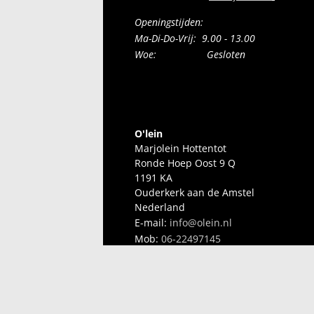
Openingstijden:
Ma-Di-Do-Vrij: 9.00 - 13.00
Woe: Gesloten
O'lein
Marjolein Hottentot
Ronde Hoep Oost 9 Q
1191 KA
Ouderkerk aan de Amstel
Nederland
E-mail:
info@olein.nl
Mob:
06-22497145
KvK:
67473881
BTW nr:
NL001906389B29