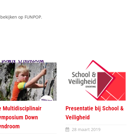
 bekijken op FUNPOP.
 Multidisciplinair
Presentatie bij School &
ymposium Down
Veiligheid
yndroom
28 maart 2019