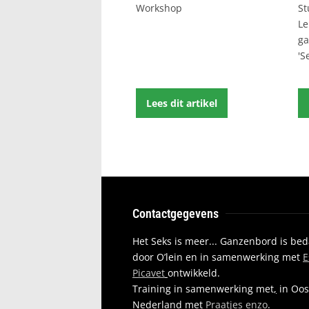
Workshop
St
Le
ga
'S
Lees dit artikel
Contactgegevens
Het Seks is meer... Ganzenbord is be
door O’lein en in samenwerking met
E
Picavet
ontwikkeld.
Training in samenwerking met
,
in Oos
Nederland met
Praatjes enzo
.