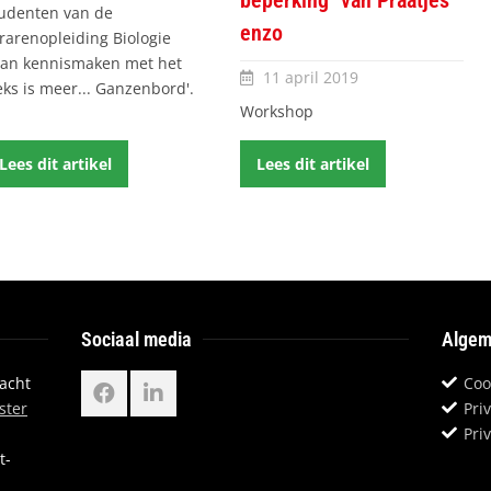
udenten van de
enzo
rarenopleiding Biologie
an kennismaken met het
11 april 2019
eks is meer... Ganzenbord'.
Workshop
Lees dit artikel
Lees dit artikel
Sociaal media
Algem
dacht
Coo
ster
Pri
Pri
t-