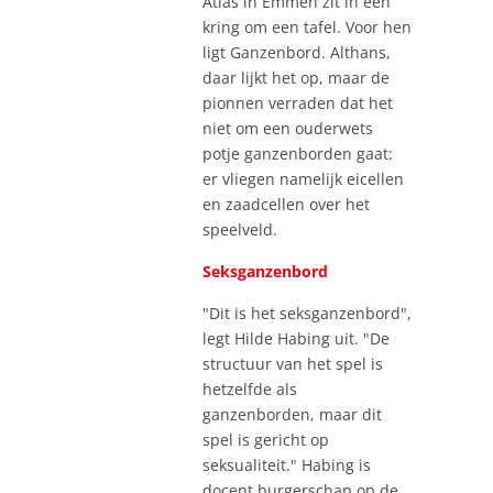
Atlas in Emmen zit in een
kring om een tafel. Voor hen
ligt Ganzenbord. Althans,
daar lijkt het op, maar de
pionnen verraden dat het
niet om een ouderwets
potje ganzenborden gaat:
er vliegen namelijk eicellen
en zaadcellen over het
speelveld.
Seksganzenbord
"Dit is het seksganzenbord",
legt Hilde Habing uit. "De
structuur van het spel is
hetzelfde als
ganzenborden, maar dit
spel is gericht op
seksualiteit." Habing is
docent burgerschap op de