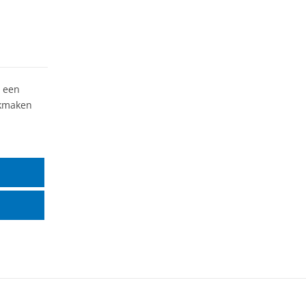
e een
ikmaken
r.