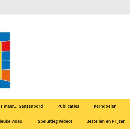
is meer... Ganzenbord
Publicaties
Kerndoelen
leuke video!
Speluitleg (video)
Bestellen en Prijzen