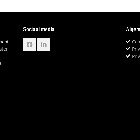
Sociaal media
Algem
dacht
Coo
ster
Pri
Pri
t-