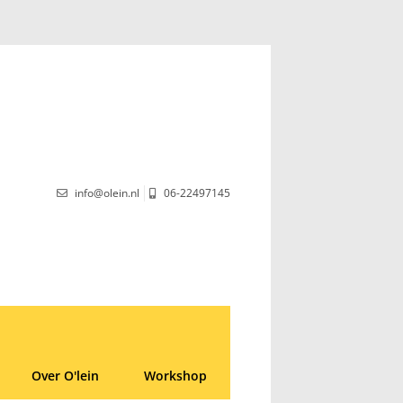
info@olein.nl
06-22497145
Over O'lein
Workshop