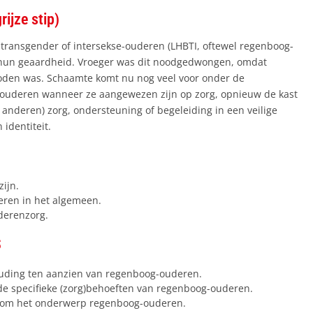
ijze stip)
 transgender of intersekse-ouderen (LHBTI, oftewel regenboog-
r hun geaardheid. Vroeger was dit noodgedwongen, omdat
boden was. Schaamte komt nu nog veel voor onder de
ouderen wanneer ze aangewezen zijn op zorg, opnieuw de kast
 anderen) zorg, ondersteuning of begeleiding in een veilige
 identiteit.
ijn.
ren in het algemeen.
derenzorg.
S
uding ten aanzien van regenboog-ouderen.
 specifieke (zorg)behoeften van regenboog-ouderen.
ndom het onderwerp regenboog-ouderen.