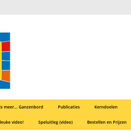
is meer... Ganzenbord
Publicaties
Kerndoelen
leuke video!
Speluitleg (video)
Bestellen en Prijzen