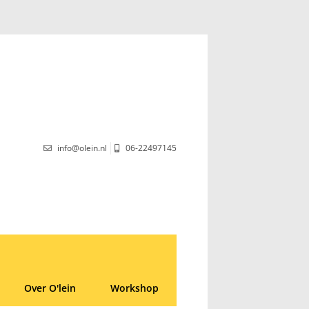
info@olein.nl
06-22497145
Over O'lein
Workshop