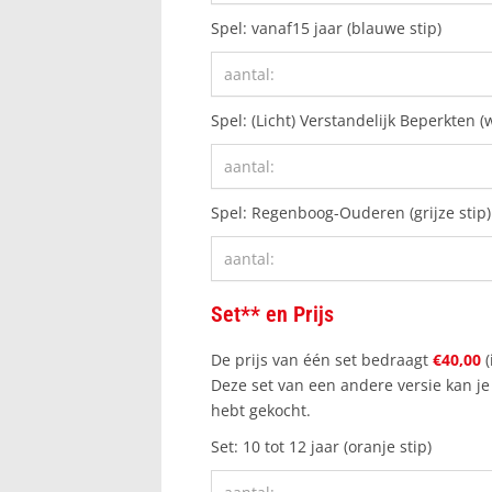
Spel: vanaf15 jaar (blauwe stip)
Spel: (Licht) Verstandelijk Beperkten (w
Spel: Regenboog-Ouderen (grijze stip)
Set** en Prijs
De prijs van één set bedraagt
€40
,
00
(
Deze set van een andere versie kan j
hebt gekocht.
Set: 10 tot 12 jaar (oranje stip)