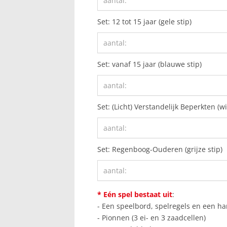
Set: 12 tot 15 jaar (gele stip)
Set: vanaf 15 jaar (blauwe stip)
Set: (Licht) Verstandelijk Beperkten (wi
Set: Regenboog-Ouderen (grijze stip)
* Eén spel bestaat uit
:
- Een speelbord, spelregels en een ha
- Pionnen (3 ei- en 3 zaadcellen)