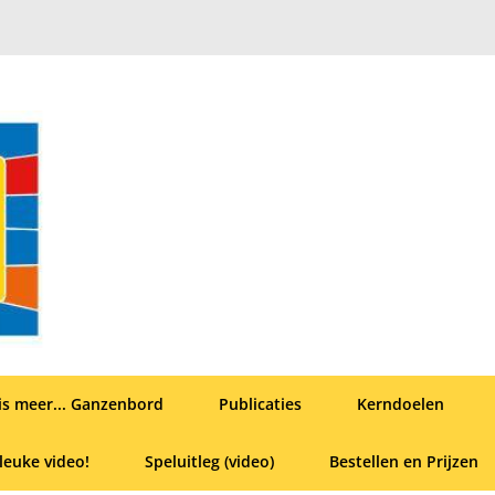
is meer... Ganzenbord
Publicaties
Kerndoelen
leuke video!
Speluitleg (video)
Bestellen en Prijzen