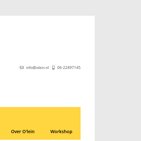
info@olein.nl
06-22497145
Over O'lein
Workshop