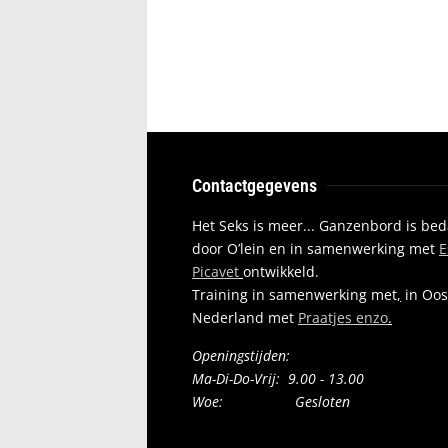
Contactgegevens
Het Seks is meer... Ganzenbord is be
door O’lein en in samenwerking met
E
Picavet
ontwikkeld.
Training in samenwerking met
,
in Oos
Nederland met
Praatjes enzo
.
Openingstijden:
Ma-Di-Do-Vrij: 9.00 - 13.00
Woe: Gesloten