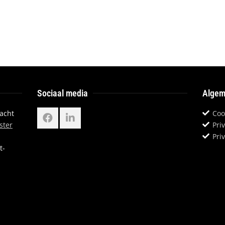
Sociaal media
Algem
dacht
Coo
ster
Pri
Pri
t-