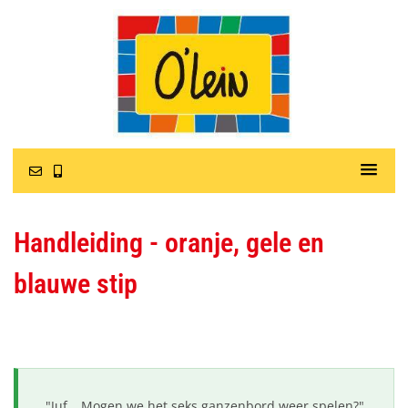
Handleiding - oranje, gele en
blauwe stip
"Juf… Mogen we het seks ganzenbord weer spelen?"